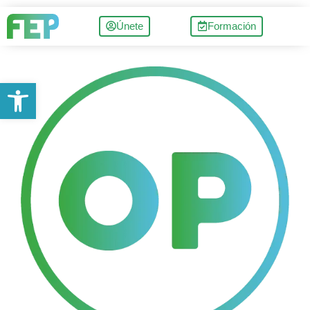
Únete
Formación
Abrir barra de herramientas