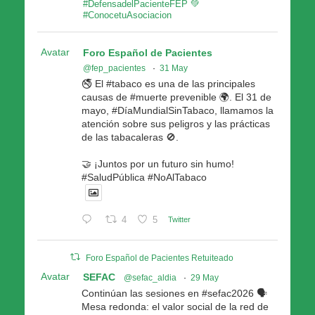
#DefensadelPacienteFEP 💚
#ConocetuAsociacion
Avatar
Foro Español de Pacientes
@fep_pacientes
·
31 May
🚭 El #tabaco es una de las principales
causas de #muerte prevenible 🌍. El 31 de
mayo, #DíaMundialSinTabaco, llamamos la
atención sobre sus peligros y las prácticas
de las tabacaleras 🚫.
🤝 ¡Juntos por un futuro sin humo!
#SaludPública #NoAlTabaco
4
5
Twitter
Foro Español de Pacientes Retuiteado
Avatar
SEFAC
@sefac_aldia
·
29 May
Continúan las sesiones en #sefac2026 🗣️
Mesa redonda: el valor social de la red de