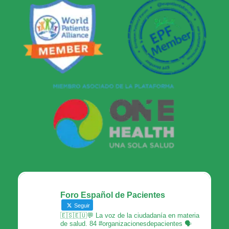
Foro Español de Pacientes
Seguir
🇪🇸🇪🇺💬 La voz de la ciudadanía en materia
de salud. 84 #organizacionesdepacientes 🗣