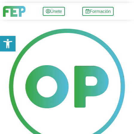
Únete
Formación
Abrir barra de herramientas