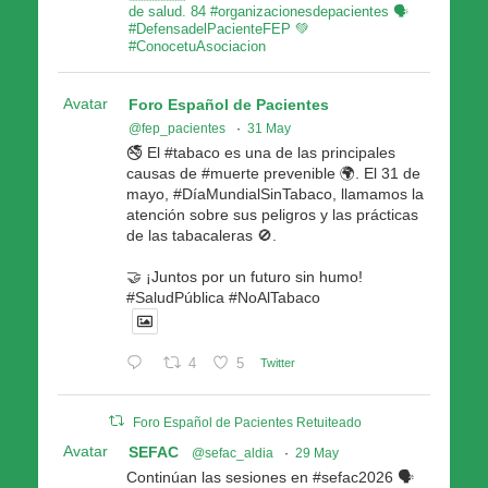
de salud. 84 #organizacionesdepacientes 🗣
#DefensadelPacienteFEP 💚
#ConocetuAsociacion
Avatar
Foro Español de Pacientes
@fep_pacientes
·
31 May
🚭 El #tabaco es una de las principales
causas de #muerte prevenible 🌍. El 31 de
mayo, #DíaMundialSinTabaco, llamamos la
atención sobre sus peligros y las prácticas
de las tabacaleras 🚫.
🤝 ¡Juntos por un futuro sin humo!
#SaludPública #NoAlTabaco
4
5
Twitter
Foro Español de Pacientes Retuiteado
Avatar
SEFAC
@sefac_aldia
·
29 May
Continúan las sesiones en #sefac2026 🗣️