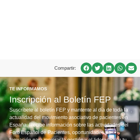
Compartir:
TE INFORMAMOS
Inscripción al Boletín FEP
Suscríbete al boletín FEP y mantente al día de toda la
actualidad del movimiento asociativo de pacientes en
España. Recibe información sobre las actividades del
Foro Español de Pacientes, oportunidades de
formación para mejorar la gestión y el liderazgo en tu