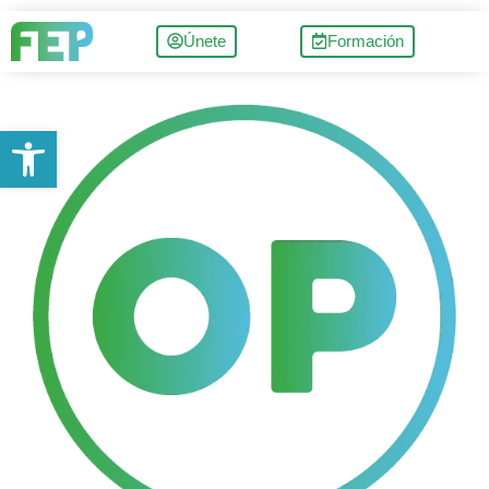
Únete
Formación
Abrir barra de herramientas