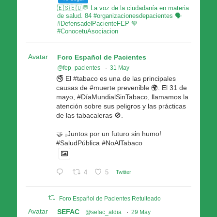
🇪🇸🇪🇺💬 La voz de la ciudadanía en materia
de salud. 84 #organizacionesdepacientes 🗣
#DefensadelPacienteFEP 💚
#ConocetuAsociacion
Avatar
Foro Español de Pacientes
@fep_pacientes
·
31 May
🚭 El #tabaco es una de las principales
causas de #muerte prevenible 🌍. El 31 de
mayo, #DíaMundialSinTabaco, llamamos la
atención sobre sus peligros y las prácticas
de las tabacaleras 🚫.
🤝 ¡Juntos por un futuro sin humo!
#SaludPública #NoAlTabaco
4
5
Twitter
Foro Español de Pacientes Retuiteado
Avatar
SEFAC
@sefac_aldia
·
29 May