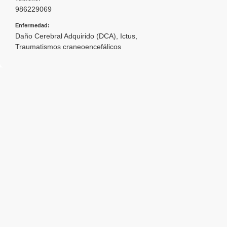
986229069
Enfermedad:
Daño Cerebral Adquirido (DCA)
,
Ictus
,
Traumatismos craneoencefálicos