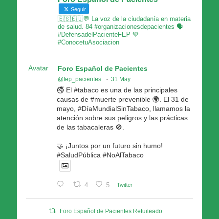
Seguir
🇪🇸🇪🇺💬 La voz de la ciudadanía en materia
de salud. 84 #organizacionesdepacientes 🗣
#DefensadelPacienteFEP 💚
#ConocetuAsociacion
Avatar
Foro Español de Pacientes
@fep_pacientes
·
31 May
🚭 El #tabaco es una de las principales
causas de #muerte prevenible 🌍. El 31 de
mayo, #DíaMundialSinTabaco, llamamos la
atención sobre sus peligros y las prácticas
de las tabacaleras 🚫.
🤝 ¡Juntos por un futuro sin humo!
#SaludPública #NoAlTabaco
4
5
Twitter
Foro Español de Pacientes Retuiteado