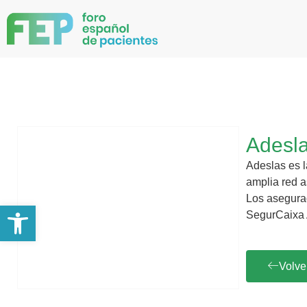
Adesl
Adeslas es l
amplia red a
Los asegura
Abrir barra de herramientas
SegurCaixa 
Volve